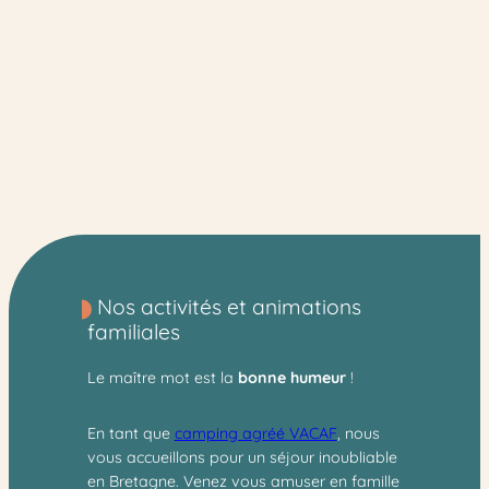
Notre camping à Bénodet vous propose aussi de
partager un instant sportif et convivial
: les tournois
de foot et de ping-pong seront aussi l’occasion de
faire du sport tout en s’amusant !
Nos activités et animations
familiales
Le maître mot est la
bonne humeur
!
En tant que
camping agréé VACAF
, nous
vous accueillons pour un séjour inoubliable
en Bretagne. Venez vous amuser en famille