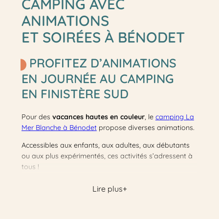
CAMPING AVEC
ANIMATIONS
ET SOIRÉES À BÉNODET
PROFITEZ D’ANIMATIONS
EN JOURNÉE AU CAMPING
EN FINISTÈRE SUD
Pour des
vacances hautes en couleur
, le
camping La
Mer Blanche à Bénodet
propose diverses animations.
Accessibles aux enfants, aux adultes, aux débutants
ou aux plus expérimentés, ces activités s’adressent à
tous !
Pour les adeptes d’activités aquatiques, rendez-vous
Lire plus
dans notre
parc aquatique
avec toboggans, vous
pourrez aussi découvrir l’aquatonic dans notre
piscine
chauffée
.