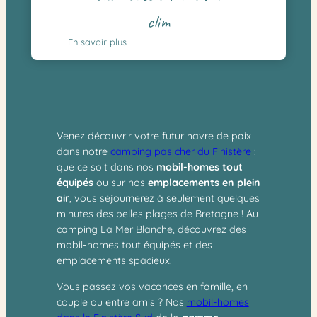
clim
En savoir plus
Venez découvrir votre futur havre de paix
dans notre
camping pas cher du Finistère
:
que ce soit dans nos
mobil-homes tout
équipés
ou sur nos
emplacements en plein
air
, vous séjournerez à seulement quelques
minutes des belles plages de Bretagne ! Au
camping La Mer Blanche, découvrez des
mobil-homes tout équipés et des
emplacements spacieux.
Vous passez vos vacances en famille, en
couple ou entre amis ? Nos
mobil-homes