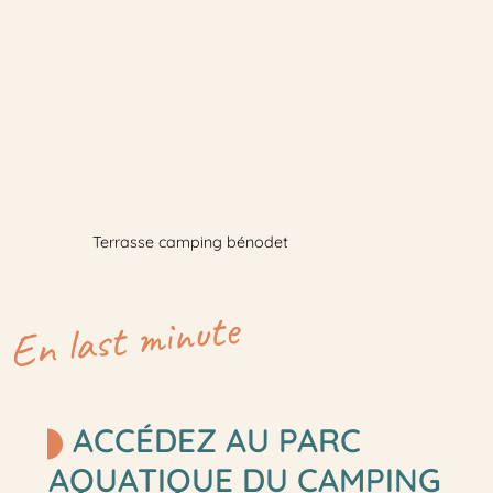
caravane mettent à disposition environ 80
m² de parcelles délimitées par des haies.
Ces
emplacements de camping dans le
Finistère
sont tous équipés
d’un
raccordement électrique
et d’un
point d’eau
. Vous aurez également accès
à des
sanitaires modernes
avec douches
chaudes, bacs à vaisselle.
Terrasse camping bénodet
En last minute
ACCÉDEZ AU PARC
AQUATIQUE DU CAMPING