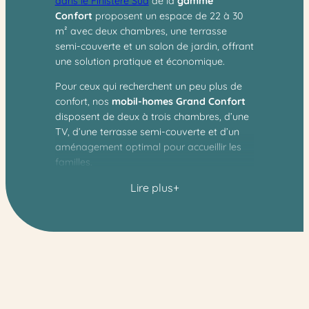
dans le Finistère Sud
de la
gamme
Confort
proposent un espace de 22 à 30
m² avec deux chambres, une terrasse
semi-couverte et un salon de jardin, offrant
une solution pratique et économique.
Pour ceux qui recherchent un peu plus de
confort, nos
mobil-homes Grand Confort
disposent de deux à trois chambres, d’une
TV, d’une terrasse semi-couverte et d’un
aménagement optimal pour accueillir les
familles.
Lire plus
Enfin, les
mobil-homes Presta+
peuvent
accueillir jusqu’à 12 personnes avec 2 à 6
chambres, une terrasse semi-couverte, une
TV, un lave-vaisselle et la climatisation,
pour des vacances en Bretagne alliant
confort et praticité.
Si vous préférez un séjour en plein air, nos
emplacements Confort
pour tente et