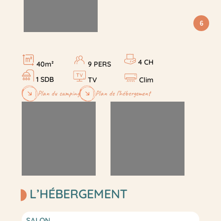
6
4 CH
40m²
9 PERS
1 SDB
TV
Clim
Plan du camping
Plan de l’hébergement
L’HÉBERGEMENT
SALON