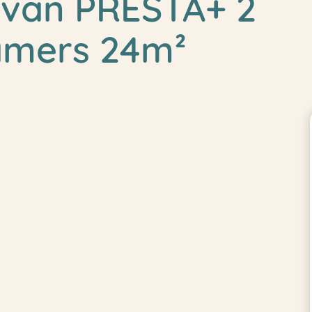
avan PRESTA+ 2
amers 24m²