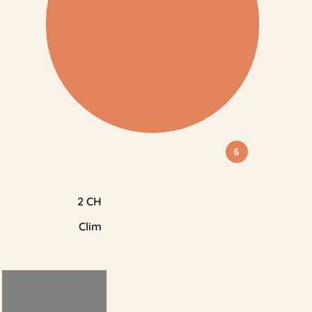
6
2 CH
Clim