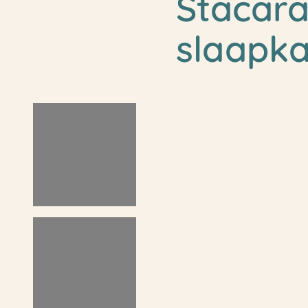
Stacar
slaapk