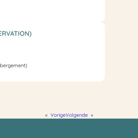
ERVATION)
ébergement)
«
Vorige
Volgende
»