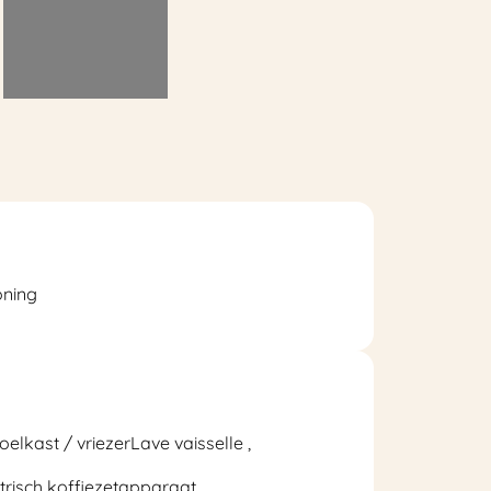
oning
oelkast / vriezer
Lave vaisselle
trisch koffiezetapparaat