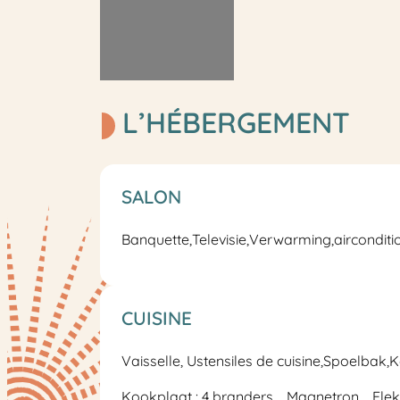
L’HÉBERGEMENT
SALON
Banquette,
Televisie
,
Verwarming
,
airconditi
CUISINE
Vaisselle, Ustensiles de cuisine,
Spoelbak
,
K
Kookplaat : 4 branders
Magnetron
Elek