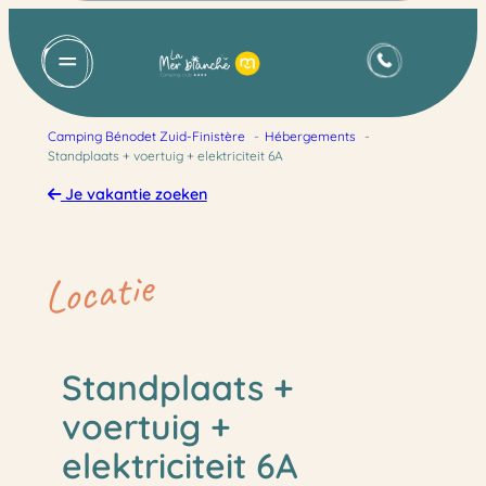
Ga
naar
de
inhoud
Camping Bénodet Zuid-Finistère
Hébergements
Standplaats + voertuig + elektriciteit 6A
Je vakantie zoeken
Locatie
Standplaats +
voertuig +
elektriciteit 6A