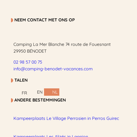
NEEM CONTACT MET ONS OP
Camping La Mer Blanche 74 route de Fouesnant
29950 BÉNODET
02 98 57 00 75
info@camping-benodet-vacances.com
TALEN
EN
NL
FR
ANDERE BESTEMMINGEN
Kampeerplaats Le Village Perrosien in Perros Guirec
Kampeerplaats Les Alizés in Lannion