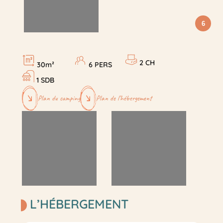
6
2 CH
30m²
6 PERS
1 SDB
Plan du camping
Plan de l’hébergement
L’HÉBERGEMENT